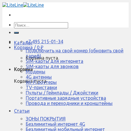
Skip
to
content
Искать:
+7 495 215-01-34
Каталог
Корзина /
0
₽
Подключить на свой номер (обновить свой
тариф)
Корзина пуста.
SIM-карты для интернета
SIM-карты для звонков
Корзина
Модемы
4G антенны
Корзина пуста.
Wi-Fi роутеры
TV-приставки
Пульты / Геймпады / Джойстики
Портативные зарядные устройства
Провода и переходники и кронштейны
Статьи
ЗОНЫ ПОКРЫТИЯ
Безлимитный интернет 4G
Безлимитный мобильный интернет