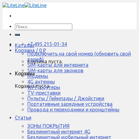
Skip
to
content
Искать:
+7 495 215-01-34
Каталог
Корзина /
0
₽
Подключить на свой номер (обновить свой
тариф)
Корзина пуста.
SIM-карты для интернета
SIM-карты для звонков
Корзина
Модемы
4G антенны
Корзина пуста.
Wi-Fi роутеры
TV-приставки
Пульты / Геймпады / Джойстики
Портативные зарядные устройства
Провода и переходники и кронштейны
Статьи
ЗОНЫ ПОКРЫТИЯ
Безлимитный интернет 4G
Безлимитный мобильный интернет