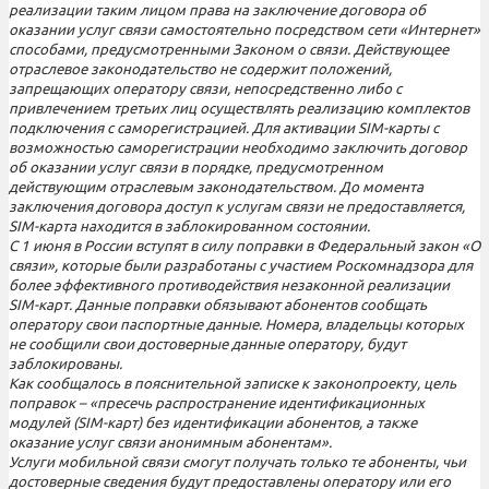
реализации таким лицом права на заключение договора об
оказании услуг связи самостоятельно посредством сети «Интернет»
способами, предусмотренными Законом о связи. Действующее
отраслевое законодательство не содержит положений,
запрещающих оператору связи, непосредственно либо с
привлечением третьих лиц осуществлять реализацию комплектов
подключения с саморегистрацией. Для активации SIM-карты с
возможностью саморегистрации необходимо заключить договор
об оказании услуг связи в порядке, предусмотренном
действующим отраслевым законодательством. До момента
заключения договора доступ к услугам связи не предоставляется,
SIM-карта находится в заблокированном состоянии.
С 1 июня в России вступят в силу поправки в Федеральный закон «О
связи», которые были разработаны с участием Роскомнадзора для
более эффективного противодействия незаконной реализации
SIM-карт. Данные поправки обязывают абонентов сообщать
оператору свои паспортные данные. Номера, владельцы которых
не сообщили свои достоверные данные оператору, будут
заблокированы.
Как сообщалось в пояснительной записке к законопроекту, цель
поправок – «пресечь распространение идентификационных
модулей (SIM-карт) без идентификации абонентов, а также
оказание услуг связи анонимным абонентам».
Услуги мобильной связи смогут получать только те абоненты, чьи
достоверные сведения будут предоставлены оператору или его