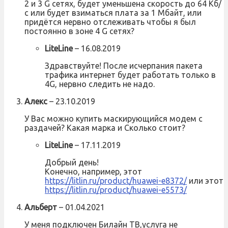
2 и 3 G сетях, будет уменьшена скорость до 64 Кб/
с или будет взиматься плата за 1 Мбайт, или
придётся нервно отслеживать чтобы я был
постоянно в зоне 4 G сетях?
LiteLine
–
16.08.2019
Здравствуйте! После исчерпания пакета
трафика интернет будет работать только в
4G, нервно следить не надо.
Алекс
–
23.10.2019
У Вас можно купить маскирующийся модем с
раздачей? Какая марка и Сколько стоит?
LiteLine
–
17.11.2019
Добрый день!
Конечно, например, этот
https://litlin.ru/product/huawei-e8372/
или этот
https://litlin.ru/product/huawei-e5573/
Альберт
–
01.04.2021
У меня подключен Билайн ТВ,услуга не