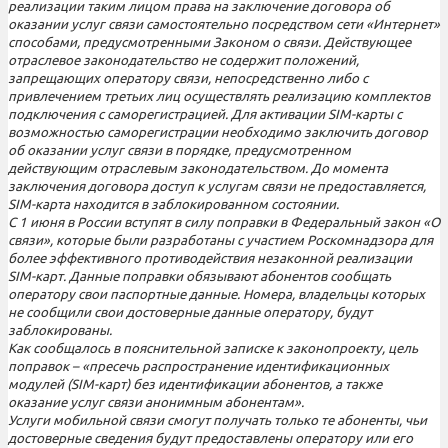
реализации таким лицом права на заключение договора об
оказании услуг связи самостоятельно посредством сети «Интернет»
способами, предусмотренными Законом о связи. Действующее
отраслевое законодательство не содержит положений,
запрещающих оператору связи, непосредственно либо с
привлечением третьих лиц осуществлять реализацию комплектов
подключения с саморегистрацией. Для активации SIM-карты с
возможностью саморегистрации необходимо заключить договор
об оказании услуг связи в порядке, предусмотренном
действующим отраслевым законодательством. До момента
заключения договора доступ к услугам связи не предоставляется,
SIM-карта находится в заблокированном состоянии.
С 1 июня в России вступят в силу поправки в Федеральный закон «О
связи», которые были разработаны с участием Роскомнадзора для
более эффективного противодействия незаконной реализации
SIM-карт. Данные поправки обязывают абонентов сообщать
оператору свои паспортные данные. Номера, владельцы которых
не сообщили свои достоверные данные оператору, будут
заблокированы.
Как сообщалось в пояснительной записке к законопроекту, цель
поправок – «пресечь распространение идентификационных
модулей (SIM-карт) без идентификации абонентов, а также
оказание услуг связи анонимным абонентам».
Услуги мобильной связи смогут получать только те абоненты, чьи
достоверные сведения будут предоставлены оператору или его