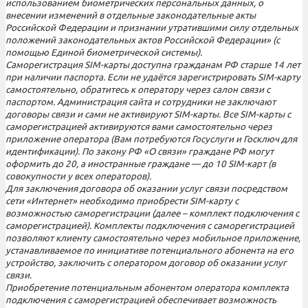
использованием биометрических персональных данных, о
внесении изменений в отдельные законодательные акты
Российской Федерации и признании утратившими силу отдельных
положений законодательных актов Российской Федерации» (с
помощью Единой биометрической системы).
Саморегистрация SIM-карты доступна гражданам РФ старше 14 лет
при наличии паспорта. Если не удаётся зарегистрировать SIM-карту
самостоятельно, обратитесь к оператору через салон связи с
паспортом. Администрация сайта и сотрудники не заключают
договоры связи и сами не активируют SIM-карты. Все SIM-карты с
саморегистрацией активируются вами самостоятельно через
приложение оператора (Вам потребуются Госуслуги и Госключ для
идентификации). По закону РФ «О связи» граждане РФ могут
оформить до 20, а иностранные граждане — до 10 SIM-карт (в
совокупности у всех операторов).
Для заключения договора об оказании услуг связи посредством
сети «Интернет» необходимо приобрести SIM-карту с
возможностью саморегистрации (далее – комплект подключения с
саморегистрацией). Комплекты подключения с саморегистрацией
позволяют клиенту самостоятельно через мобильное приложение,
устанавливаемое по инициативе потенциального абонента на его
устройство, заключить с оператором договор об оказании услуг
связи.
Приобретение потенциальным абонентом оператора комплекта
подключения с саморегистрацией обеспечивает возможность