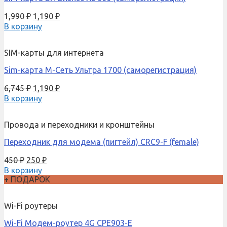
1,990
₽
1,190
₽
В корзину
SIM-карты для интернета
Sim-карта М-Сеть Ультра 1700 (саморегистрация)
6,745
₽
1,190
₽
В корзину
Провода и переходники и кронштейны
Переходник для модема (пигтейл) CRC9-F (female)
450
₽
250
₽
В корзину
+ ПОДАРОК
Wi-Fi роутеры
Wi-Fi Модем-роутер 4G CPE903-E