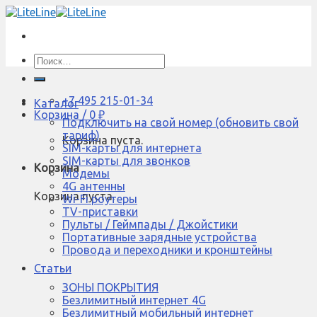
Skip
to
content
Искать:
+7 495 215-01-34
Каталог
Корзина /
0
₽
Подключить на свой номер (обновить свой
тариф)
Корзина пуста.
SIM-карты для интернета
SIM-карты для звонков
Корзина
Модемы
4G антенны
Корзина пуста.
Wi-Fi роутеры
TV-приставки
Пульты / Геймпады / Джойстики
Портативные зарядные устройства
Провода и переходники и кронштейны
Статьи
ЗОНЫ ПОКРЫТИЯ
Безлимитный интернет 4G
Безлимитный мобильный интернет