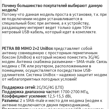
Почему большинство покупателей выбирают данную
модель?
Потому что данная модель проста в установке, т.к. при
ее подключении модем устанавливается в
специальный бокс при антенне, а к устройству,
раздающему интернет ведет только один 10ти
метровый USB-кабель, который идет в комплекте.
PETRA BB MIMO 2×2 UniBox
представляет собой
антенну совмещенную с просторным герметичным
боксом (UniBox) в который можно поместить 3G/4G
модем. Антенна снабжена разъемами – SMA-male. Связь
модема с ПК или роутером, расположенными в
помещении, осуществляется посредством USB-
удлинителя. Система UniBox – надежно защитит модем
от неблагоприятных погодных условий!
Поддержка сетей:
2G/3G/4G (LTE)
Поддержка диапазона частот:
1700-2700 МГц,
Коэффициент усиления:
12,5-15,5 dBi,
Разъемы:
2 х SMA-male и место для модема (модем к
антенне подключается двумя переходниками),