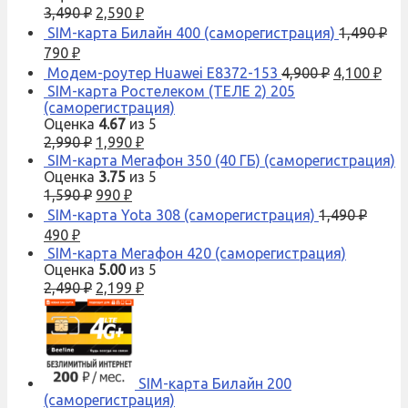
3,490
₽
2,590
₽
SIM-карта Билайн 400 (саморегистрация)
1,490
₽
790
₽
Модем-роутер Huawei E8372-153
4,900
₽
4,100
₽
SIM-карта Ростелеком (ТЕЛЕ 2) 205
(саморегистрация)
Оценка
4.67
из 5
2,990
₽
1,990
₽
SIM-карта Мегафон 350 (40 ГБ) (саморегистрация)
Оценка
3.75
из 5
1,590
₽
990
₽
SIM-карта Yota 308 (саморегистрация)
1,490
₽
490
₽
SIM-карта Мегафон 420 (саморегистрация)
Оценка
5.00
из 5
2,490
₽
2,199
₽
SIM-карта Билайн 200
(саморегистрация)