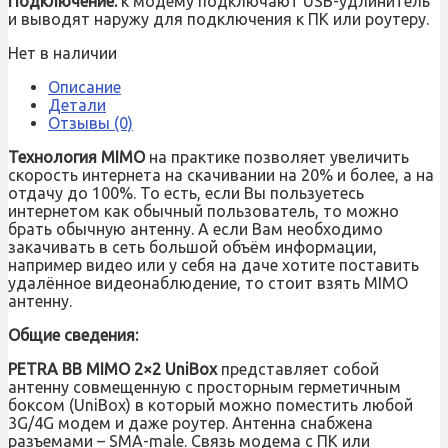
Подключение:
к модему подключают USB-удлинитель
и выводят наружу для подключения к ПК или роутеру.
Нет в наличии
Описание
Детали
Отзывы (0)
Технология MIMO
на практике позволяет увеличить
скорость интернета на скачивании на 20% и более, а на
отдачу до 100%. То есть, если Вы пользуетесь
интернетом как обычный пользователь, то можно
брать обычную антенну. А если Вам необходимо
закачивать в сеть большой объём информации,
например видео или у себя на даче хотите поставить
удалённое видеонаблюдение, то стоит взять MIMO
антенну.
Общие сведения:
PETRA BB MIMO 2×2 UniBox
представляет собой
антенну совмещенную с просторным герметичным
боксом (UniBox) в который можно поместить любой
3G/4G модем и даже роутер. Антенна снабжена
разъемами – SMA-male. Связь модема с ПК или