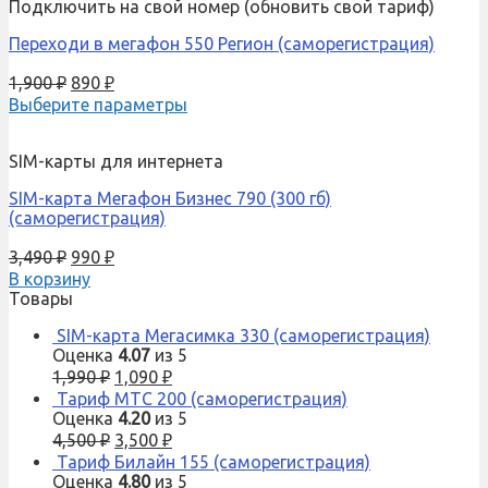
Подключить на свой номер (обновить свой тариф)
Переходи в мегафон 550 Регион (саморегистрация)
1,900
₽
890
₽
Выберите параметры
SIM-карты для интернета
SIM-карта Мегафон Бизнес 790 (300 гб)
(саморегистрация)
3,490
₽
990
₽
В корзину
Товары
SIM-карта Мегасимка 330 (саморегистрация)
Оценка
4.07
из 5
1,990
₽
1,090
₽
Тариф МТС 200 (саморегистрация)
Оценка
4.20
из 5
4,500
₽
3,500
₽
Тариф Билайн 155 (саморегистрация)
Оценка
4.80
из 5