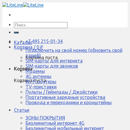
Skip
to
content
Искать:
+7 495 215-01-34
Каталог
Корзина /
0
₽
Подключить на свой номер (обновить свой
тариф)
Корзина пуста.
SIM-карты для интернета
SIM-карты для звонков
Корзина
Модемы
4G антенны
Корзина пуста.
Wi-Fi роутеры
TV-приставки
Пульты / Геймпады / Джойстики
Портативные зарядные устройства
Провода и переходники и кронштейны
Статьи
ЗОНЫ ПОКРЫТИЯ
Безлимитный интернет 4G
Безлимитный мобильный интернет