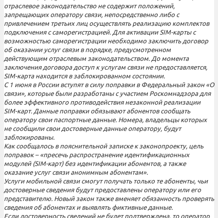
отраслевое законодательство не содержит положений,
запрещающих оператору связи, непосредственно либо с
привлечением третьих лиц осуществлять реализацию комплектов
подключения с саморегистрацией. Для активации SIM-карты с
возможностью саморегистрации необходимо заключить договор
об оказании услуг связи в порядке, предусмотренном
действующим отраслевым законодательством. До момента
заключения договора доступ к услугам связи не предоставляется,
SIM-карта находится в заблокированном состоянии.
С 1 июня в России вступят в силу поправки в Федеральный закон «О
связи», которые были разработаны с участием Роскомнадзора для
более эффективного противодействия незаконной реализации
SIM-карт. Данные поправки обязывают абонентов сообщать
оператору свои паспортные данные. Номера, владельцы которых
не сообщили свои достоверные данные оператору, будут
заблокированы.
Как сообщалось в пояснительной записке к законопроекту, цель
поправок – «пресечь распространение идентификационных
модулей (SIM-карт) без идентификации абонентов, а также
оказание услуг связи анонимным абонентам».
Услуги мобильной связи смогут получать только те абоненты, чьи
достоверные сведения будут предоставлены оператору или его
представителю. Новый закон также вменяет обязанность проверять
сведения об абонентах и выявлять фиктивные данные.
Если достоверность сведений не будет подтверждена, то оператор