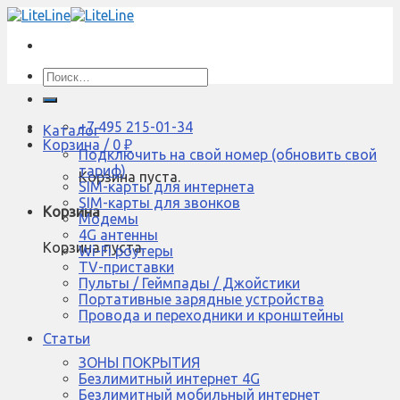
Skip
to
content
Искать:
+7 495 215-01-34
Каталог
Корзина /
0
₽
Подключить на свой номер (обновить свой
тариф)
Корзина пуста.
SIM-карты для интернета
SIM-карты для звонков
Корзина
Модемы
4G антенны
Корзина пуста.
Wi-Fi роутеры
TV-приставки
Пульты / Геймпады / Джойстики
Портативные зарядные устройства
Провода и переходники и кронштейны
Статьи
ЗОНЫ ПОКРЫТИЯ
Безлимитный интернет 4G
Безлимитный мобильный интернет