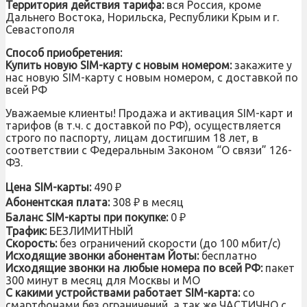
Территория действия тарифа:
вся Россия, кроме
Дальнего Востока, Норильска, Республики Крым и г.
Севастополя
Способ приобретения:
Купить новую SIM-карту с новым номером:
закажите у
нас новую SIM-карту с новым номером, с доставкой по
всей РФ
Уважаемые клиенты! Продажа и активация SIM-карт и
тарифов (в т.ч. с доставкой по РФ), осуществляется
строго по паспорту, лицам достигшим 18 лет, в
соответствии с Федеральным Законом “О связи” 126-
ФЗ.
Цена SIM-карты:
490 ₽
Абонентская плата:
308 ₽ в месяц
Баланс SIM-карты при покупке:
0 ₽
Трафик:
БЕЗЛИМИТНЫЙ
Скорость:
без ограничений скорости (до 100 мбит/с)
Исходящие звонки абонентам Йоты:
бесплатно
Исходящие звонки на любые номера по всей РФ:
пакет
300 минут в месяц для Москвы и МО
С какими устройствами работает SIM-карта:
со
смартфонами без ограничений, а так же ЧАСТИЧНО с