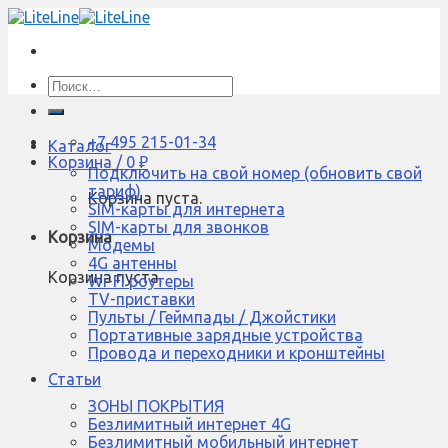
Skip
to
content
Искать:
+7 495 215-01-34
Каталог
Корзина /
0
₽
Подключить на свой номер (обновить свой
тариф)
Корзина пуста.
SIM-карты для интернета
SIM-карты для звонков
Корзина
Модемы
4G антенны
Корзина пуста.
Wi-Fi роутеры
TV-приставки
Пульты / Геймпады / Джойстики
Портативные зарядные устройства
Провода и переходники и кронштейны
Статьи
ЗОНЫ ПОКРЫТИЯ
Безлимитный интернет 4G
Безлимитный мобильный интернет