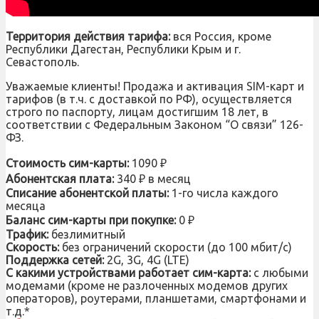
Территория действия тарифа:
вся Россия, кроме
Республики Дагестан, Республики Крым и г.
Севастополь.
Уважаемые клиенты! Продажа и активация SIM-карт и
тарифов (в т.ч. с доставкой по РФ), осуществляется
строго по паспорту, лицам достигшим 18 лет, в
соответствии с Федеральным Законом “О связи” 126-
ФЗ.
Стоимость сим-карты:
1090 ₽
Абонентская плата:
340 ₽ в месяц
Списание абонентской платы:
1-го числа каждого
месяца
Баланс сим-карты при покупке:
0 ₽
Трафик:
безлимитный
Скорость:
без ограничений скорости (до 100 мбит/с)
Поддержка сетей:
2G, 3G, 4G (LTE)
С какими устройствами работает сим-карта:
с любыми
модемами (кроме не разлоченных модемов других
операторов), роутерами, планшетами, смартфонами и
т.д.*