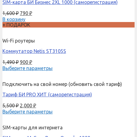
SIM-карта БИ Бизнес 2XL 1000 (саморегистрация)
1,600
₽
790
₽
В корзину
+ ПОДАРОК
Wi-Fi роутеры
Коммутатор Netis ST3105S
1,490
₽
900
₽
Выберите параметры
Подключить на свой номер (обновить свой тариф)
Тариф БИ PRO ХИТ (саморегистрация)
5,500
₽
2,000
₽
Выберите параметры
SIM-карты для интернета