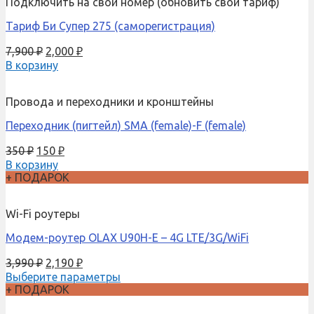
Подключить на свой номер (обновить свой тариф)
Тариф Би Супер 275 (саморегистрация)
7,900
₽
2,000
₽
В корзину
Провода и переходники и кронштейны
Переходник (пигтейл) SMA (female)-F (female)
350
₽
150
₽
В корзину
+ ПОДАРОК
Wi-Fi роутеры
Модем-роутер OLAX U90H-E – 4G LTE/3G/WiFi
3,990
₽
2,190
₽
Выберите параметры
+ ПОДАРОК