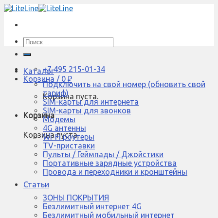
Skip
to
content
Искать:
+7 495 215-01-34
Каталог
Корзина /
0
₽
Подключить на свой номер (обновить свой
тариф)
Корзина пуста.
SIM-карты для интернета
SIM-карты для звонков
Корзина
Модемы
4G антенны
Корзина пуста.
Wi-Fi роутеры
TV-приставки
Пульты / Геймпады / Джойстики
Портативные зарядные устройства
Провода и переходники и кронштейны
Статьи
ЗОНЫ ПОКРЫТИЯ
Безлимитный интернет 4G
Безлимитный мобильный интернет