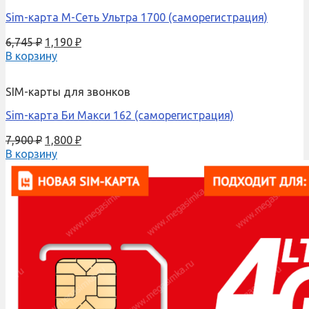
Sim-карта М-Сеть Ультра 1700 (саморегистрация)
6,745
₽
1,190
₽
В корзину
SIM-карты для звонков
Sim-карта Би Макси 162 (саморегистрация)
7,900
₽
1,800
₽
В корзину