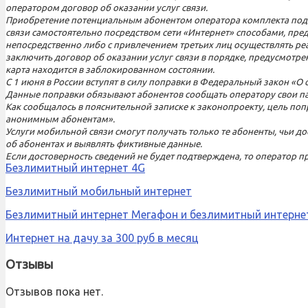
оператором договор об оказании услуг связи.
Приобретение потенциальным абонентом оператора комплекта подк
связи самостоятельно посредством сети «Интернет» способами, пр
непосредственно либо с привлечением третьих лиц осуществлять р
заключить договор об оказании услуг связи в порядке, предусмотр
карта находится в заблокированном состоянии.
С 1 июня в России вступят в силу поправки в Федеральный закон «
Данные поправки обязывают абонентов сообщать оператору свои па
Как сообщалось в пояснительной записке к законопроекту, цель поп
анонимным абонентам».
Услуги мобильной связи смогут получать только те абоненты, чьи д
об абонентах и выявлять фиктивные данные.
Если достоверность сведений не будет подтверждена, то оператор пр
Безлимитный интернет 4G
Безлимитный мобильный интернет
Безлимитный интернет Мегафон и безлимитный интерне
Интернет на дачу за 300 руб в месяц
Отзывы
Отзывов пока нет.