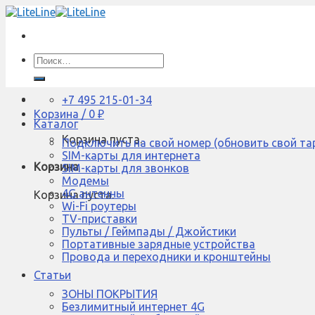
Skip
to
content
Искать:
+7 495 215-01-34
Корзина /
0
₽
Каталог
Корзина пуста.
Подключить на свой номер (обновить свой та
SIM-карты для интернета
Корзина
SIM-карты для звонков
Модемы
4G антенны
Корзина пуста.
Wi-Fi роутеры
TV-приставки
Пульты / Геймпады / Джойстики
Портативные зарядные устройства
Провода и переходники и кронштейны
Статьи
ЗОНЫ ПОКРЫТИЯ
Безлимитный интернет 4G