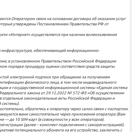
ываются Оператором связи на основании договора об оказании услуг
 которые утверждены Постановлением Правительства РФ от
 сети «Интернет» осуществляется при наличии волеизъявления
 в инфраструктуре, обеспечивающей информационно-
рме, в установленном Правительством Российской Федерации
ном порядке процедуру оценки соответствия средств защиты
ростой электронной подписи при обращении за получением
ентификации физического лица, в том числе индивидуального
ации и государственной информационной системы «Единая система
 Федерального закона от 29.12.2022 № 572-ФЗ «Об осуществлении
 в отдельные законодательные акты Российской Федерации и
 системы).
стоятельно, обратитесь к оператору через салон связи с паспортом.
тивируются вами самостоятельно через приложение оператора (Вам
 — до 10 SIM-карт (в совокупности у всех операторов).
егистрации (далее – комплект подключения с саморегистрацией).
ативе потенциального абонента на его устройство, заключить с