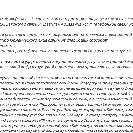
О связи» (далее – Закон о связи) на территории РФ услуги связи оказ
вом, Законом о связи и Правилами оказания услуг телефонной связи,
азании услуг связи посредством информационно-телекоммуникационной
 либо юридического лица одним из следующих способов:
дписи;
одписи, сертификат ключа проверки которой создан и используется
тавления государственных и муниципальных услуг в электронной фо
ица с такой инфраструктурой с применением прошедших в установлен
лучен при личной явке в соответствии с правилами использования п
ановленными Правительством Российской Федерации, при условии ид
ица, с использованием единой системы идентификации и аутентифик
 биометрических персональных данных» в соответствии со статьей 9
ванием биометрических персональных данных, о внесении изменений
х актов Российской Федерации» (с помощью Единой биометрической
 наличии паспорта. Если не удаётся зарегистрировать SIM-карту само
сами не активируют SIM-карты. Все SIM-карты с саморегистрацией ак
«О связи» граждане РФ могут оформить до 20, а иностранные граждане
и «Интернет» необходимо приобрести SIM-карту с возможностью самор
остоятельно через мобильное приложение, устанавливаемое по иници