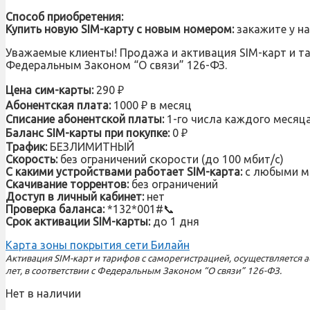
Способ приобретения:
Купить новую SIM-карту с новым номером:
закажите у на
Уважаемые клиенты! Продажа и активация SIM-карт и тар
Федеральным Законом “О связи” 126-ФЗ.
Цена сим-карты:
290 ₽
Абонентская плата:
1000 ₽ в месяц
Списание абонентской платы:
1-го числа каждого месяца
Баланс SIM-карты при покупке:
0 ₽
Трафик:
БЕЗЛИМИТНЫЙ
Скорость:
без ограничений скорости (до 100 мбит/с)
С какими устройствами работает SIM-карта:
с любыми мо
Скачивание торрентов:
без ограничений
Доступ в личный кабинет:
нет
Проверка баланса:
*132*001#
📞
Срок активации SIM-карты:
до 1 дня
Карта зоны покрытия сети Билайн
Активация SIM-карт и тарифов с саморегистрацией, осуществляется
лет, в соответствии с Федеральным Законом “О связи” 126-ФЗ.
Нет в наличии