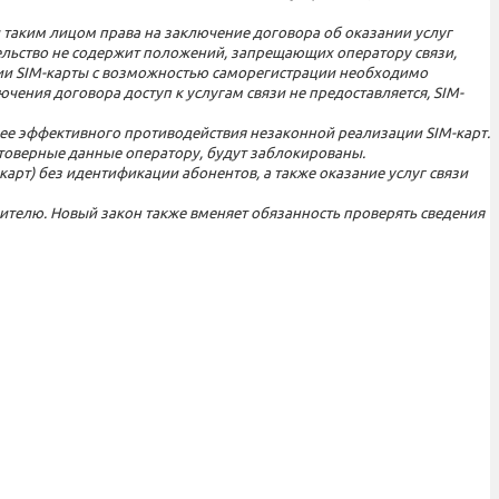
таким лицом права на заключение договора об оказании услуг
ельство не содержит положений, запрещающих оператору связи,
ции SIM-карты с возможностью саморегистрации необходимо
ения договора доступ к услугам связи не предоставляется, SIM-
лее эффективного противодействия незаконной реализации SIM-карт.
товерные данные оператору, будут заблокированы.
арт) без идентификации абонентов, а также оказание услуг связи
вителю. Новый закон также вменяет обязанность проверять сведения