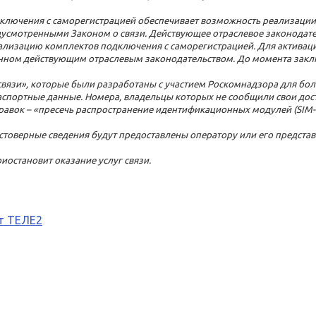
лючения с саморегистрацией обеспечивает возможность реализации 
едусмотренными Законом о связи. Действующее отраслевое законодат
еализацию комплектов подключения с саморегистрацией. Для актива
енном действующим отраслевым законодательством. До момента заключ
О связи», которые были разработаны с участием Роскомнадзора для бо
спортные данные. Номера, владельцы которых не сообщили свои дос
равок – «пресечь распространение идентификационных модулей (SIM-к
остоверные сведения будут предоставлены оператору или его предста
иостановит оказание услуг связи.
т ТЕЛЕ2