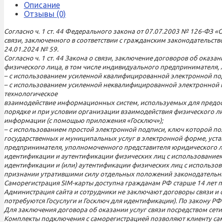
Описание
Отзывы (0)
Согласно ч. 1 ст. 44 Федерального закона от 07.07.2003 № 126-ФЗ «
связи, заключенного в соответствии с гражданским законодательст
24.01.2024 № 59.
Согласно ч. 1 ст. 44 Закона о связи, заключение договоров об ок
физического лица, в том числе индивидуального предпринимателя,
– с использованием усиленной квалифицированной электронной по
– с использованием усиленной неквалифицированной электронной п
технологическое
взаимодействие информационных систем, используемых для предос
порядке и при условии организации взаимодействия физического л
информации (с помощью приложения «Госключ»);
– с использованием простой электронной подписи, ключ которой по
государственных и муниципальных услуг в электронной форме, уст
предпринимателя, уполномоченного представителя юридического л
идентификации и аутентификации физических лиц с использованием
идентификации и (или) аутентификации физических лиц с использо
признании утратившими силу отдельных положений законодательны
Саморегистрация SIM-карты доступна гражданам РФ старше 14 лет при
Администрация сайта и сотрудники не заключают договоры связи и 
потребуются Госуслуги и Госключ для идентификации). По закону РФ 
Для заключения договора об оказании услуг связи посредством сет
Комплекты подключения с саморегистрацией позволяют клиенту сам