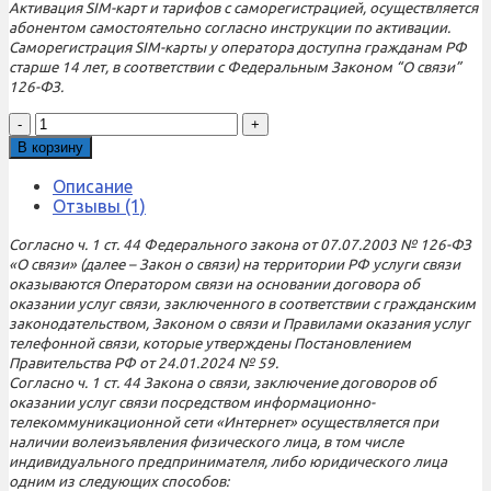
Активация SIM-карт и тарифов с саморегистрацией, осуществляется
абонентом самостоятельно согласно инструкции по активации.
Саморегистрация SIM-карты у оператора доступна гражданам РФ
старше 14 лет, в соответствии с Федеральным Законом “О связи”
126-ФЗ.
Количество
товара
В корзину
Sim-
карта
Описание
М-
Отзывы (1)
Сеть
Выгодный
Согласно ч. 1 ст. 44 Федерального закона от 07.07.2003 № 126-ФЗ
550
«О связи» (далее – Закон о связи) на территории РФ услуги связи
NEW
оказываются Оператором связи на основании договора об
(саморегистрация)
оказании услуг связи, заключенного в соответствии с гражданским
законодательством, Законом о связи и Правилами оказания услуг
телефонной связи, которые утверждены Постановлением
Правительства РФ от 24.01.2024 № 59.
Согласно ч. 1 ст. 44 Закона о связи, заключение договоров об
оказании услуг связи посредством информационно-
телекоммуникационной сети «Интернет» осуществляется при
наличии волеизъявления физического лица, в том числе
индивидуального предпринимателя, либо юридического лица
одним из следующих способов: