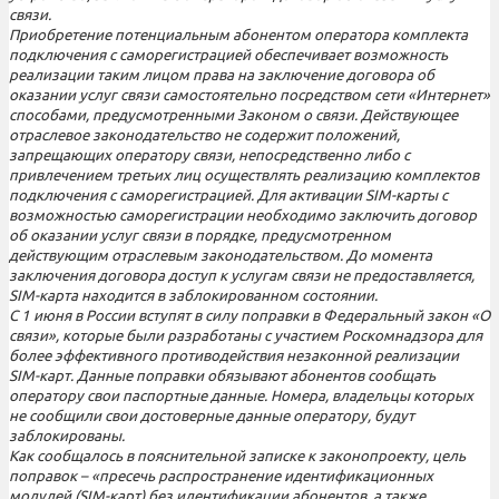
связи.
Приобретение потенциальным абонентом оператора комплекта
подключения с саморегистрацией обеспечивает возможность
реализации таким лицом права на заключение договора об
оказании услуг связи самостоятельно посредством сети «Интернет»
способами, предусмотренными Законом о связи. Действующее
отраслевое законодательство не содержит положений,
запрещающих оператору связи, непосредственно либо с
привлечением третьих лиц осуществлять реализацию комплектов
подключения с саморегистрацией. Для активации SIM-карты с
возможностью саморегистрации необходимо заключить договор
об оказании услуг связи в порядке, предусмотренном
действующим отраслевым законодательством. До момента
заключения договора доступ к услугам связи не предоставляется,
SIM-карта находится в заблокированном состоянии.
С 1 июня в России вступят в силу поправки в Федеральный закон «О
связи», которые были разработаны с участием Роскомнадзора для
более эффективного противодействия незаконной реализации
SIM-карт. Данные поправки обязывают абонентов сообщать
оператору свои паспортные данные. Номера, владельцы которых
не сообщили свои достоверные данные оператору, будут
заблокированы.
Как сообщалось в пояснительной записке к законопроекту, цель
поправок – «пресечь распространение идентификационных
модулей (SIM-карт) без идентификации абонентов, а также