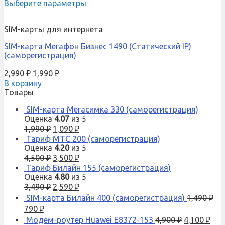
Выберите параметры
SIM-карты для интернета
SIM-карта Мегафон Бизнес 1490 (Cтатический IP)
(саморегистрация)
2,990
₽
1,990
₽
В корзину
Товары
SIM-карта Мегасимка 330 (саморегистрация)
Оценка
4.07
из 5
1,990
₽
1,090
₽
Тариф МТС 200 (саморегистрация)
Оценка
4.20
из 5
4,500
₽
3,500
₽
Тариф Билайн 155 (саморегистрация)
Оценка
4.80
из 5
3,490
₽
2,590
₽
SIM-карта Билайн 400 (саморегистрация)
1,490
₽
790
₽
Модем-роутер Huawei E8372-153
4,900
₽
4,100
₽