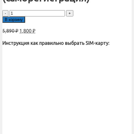
Количество
товара
В корзину
Sim-
карта
5,890
₽
1,800
₽
М-
Сеть
Инструкция как правильно выбрать SIM-карту:
Выгодный
550
NEW
(саморегистрация)