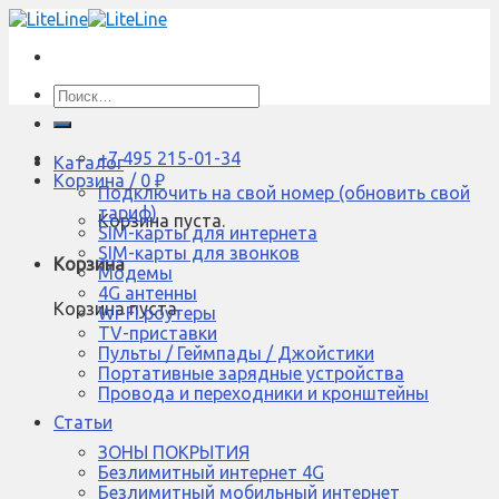
Skip
to
content
Искать:
+7 495 215-01-34
Каталог
Корзина /
0
₽
Подключить на свой номер (обновить свой
тариф)
Корзина пуста.
SIM-карты для интернета
SIM-карты для звонков
Корзина
Модемы
4G антенны
Корзина пуста.
Wi-Fi роутеры
TV-приставки
Пульты / Геймпады / Джойстики
Портативные зарядные устройства
Провода и переходники и кронштейны
Статьи
ЗОНЫ ПОКРЫТИЯ
Безлимитный интернет 4G
Безлимитный мобильный интернет