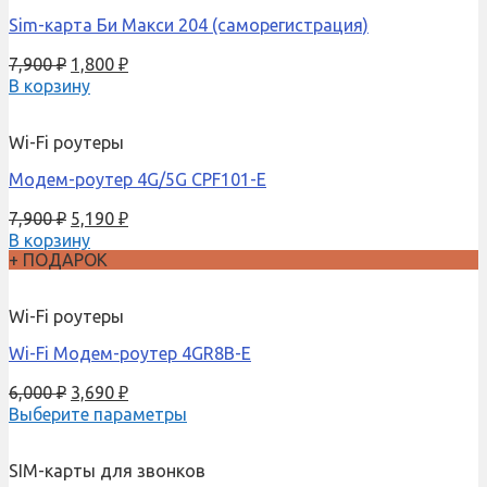
Sim-карта Би Макси 204 (саморегистрация)
7,900
₽
1,800
₽
В корзину
Wi-Fi роутеры
Модем-роутер 4G/5G CPF101-E
7,900
₽
5,190
₽
В корзину
+ ПОДАРОК
Wi-Fi роутеры
Wi-Fi Модем-роутер 4GR8B-E
6,000
₽
3,690
₽
Выберите параметры
SIM-карты для звонков