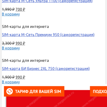
Sim-карта М-Сеть Ультра 1100 (саморегистрация)
1,990
₽
700
₽
В корзину
SIM-карты для интернета
SIM-карта М-Сеть Премиум 950 (саморегистрация)
3,300
₽
990
₽
В корзину
SIM-карты для интернета
SIM-карта БИ Бизнес 2XL 750 (саморегистрация)
1,900
₽
990
₽
В корзину