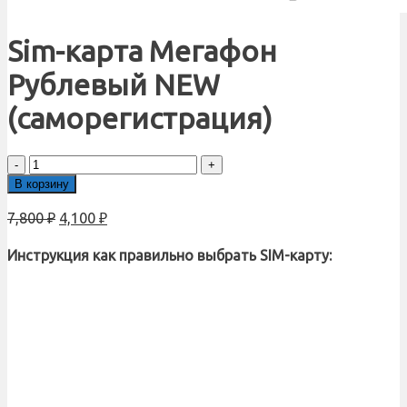
Sim-карта Мегафон
Рублевый NEW
(саморегистрация)
Количество
товара
В корзину
Sim-
карта
7,800
₽
4,100
₽
Мегафон
Рублевый
Инструкция как правильно выбрать SIM-карту:
NEW
(саморегистрация)