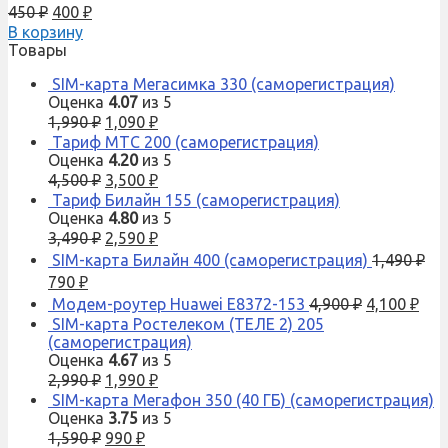
450
₽
400
₽
В корзину
Товары
SIM-карта Мегасимка 330 (саморегистрация)
Оценка
4.07
из 5
1,990
₽
1,090
₽
Тариф МТС 200 (саморегистрация)
Оценка
4.20
из 5
4,500
₽
3,500
₽
Тариф Билайн 155 (саморегистрация)
Оценка
4.80
из 5
3,490
₽
2,590
₽
SIM-карта Билайн 400 (саморегистрация)
1,490
₽
790
₽
Модем-роутер Huawei E8372-153
4,900
₽
4,100
₽
SIM-карта Ростелеком (ТЕЛЕ 2) 205
(саморегистрация)
Оценка
4.67
из 5
2,990
₽
1,990
₽
SIM-карта Мегафон 350 (40 ГБ) (саморегистрация)
Оценка
3.75
из 5
1,590
₽
990
₽