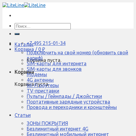
Skip
to
content
Искать:
+7 495 215-01-34
Каталог
Корзина /
0
₽
Подключить на свой номер (обновить свой
тариф)
Корзина пуста.
SIM-карты для интернета
SIM-карты для звонков
Корзина
Модемы
4G антенны
Корзина пуста.
Wi-Fi роутеры
TV-приставки
Пульты / Геймпады / Джойстики
Портативные зарядные устройства
Провода и переходники и кронштейны
Статьи
ЗОНЫ ПОКРЫТИЯ
Безлимитный интернет 4G
Безлимитный мобильный интернет