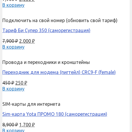
В корзину
Подключить на свой номер (обновить свой тариф)
Тариф Би Супер 350 (саморегистрация)
7,900
₽
2,000
₽
В корзину
Провода и переходники и кронштейны
Переходник для модема (пигтейл) CRC9-F (female)
450
₽
250
₽
В корзину
SIM-карты для интернета
Sim-карта Yota ПРОМО 180 (саморегистрация)
8,900
₽
1,700
₽
В корзину