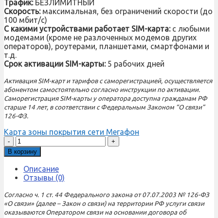
Трафик:
БЕЗЛИМИТНЫЙ
Скорость:
максимальная, без ограничений скорости (до
100 мбит/с)
С какими устройствами работает SIM-карта:
с любыми
модемами (кроме не разлоченных модемов других
операторов), роутерами, планшетами, смартфонами и
т.д.
Срок активации SIM-карты:
5 рабочих дней
Активация SIM-карт и тарифов с саморегистрацией, осуществляется
абонентом самостоятельно согласно инструкции по активации.
Саморегистрация SIM-карты у оператора доступна гражданам РФ
старше 14 лет, в соответствии с Федеральным Законом “О связи”
126-ФЗ.
Карта зоны покрытия сети Мегафон
Количество
товара
В корзину
Sim-
карта
Описание
Мегафон
Отзывы (0)
Рублевый
NEW
Согласно ч. 1 ст. 44 Федерального закона от 07.07.2003 № 126-ФЗ
(саморегистрация)
«О связи» (далее – Закон о связи) на территории РФ услуги связи
оказываются Оператором связи на основании договора об