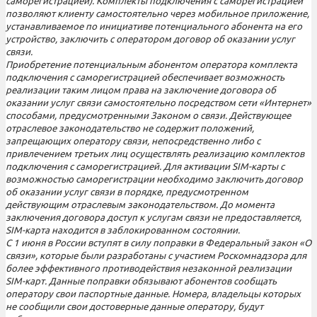
саморегистрацией). Комплекты подключения с саморегистрацией
позволяют клиенту самостоятельно через мобильное приложение,
устанавливаемое по инициативе потенциального абонента на его
устройство, заключить с оператором договор об оказании услуг
связи.
Приобретение потенциальным абонентом оператора комплекта
подключения с саморегистрацией обеспечивает возможность
реализации таким лицом права на заключение договора об
оказании услуг связи самостоятельно посредством сети «Интернет»
способами, предусмотренными Законом о связи. Действующее
отраслевое законодательство не содержит положений,
запрещающих оператору связи, непосредственно либо с
привлечением третьих лиц осуществлять реализацию комплектов
подключения с саморегистрацией. Для активации SIM-карты с
возможностью саморегистрации необходимо заключить договор
об оказании услуг связи в порядке, предусмотренном
действующим отраслевым законодательством. До момента
заключения договора доступ к услугам связи не предоставляется,
SIM-карта находится в заблокированном состоянии.
С 1 июня в России вступят в силу поправки в Федеральный закон «О
связи», которые были разработаны с участием Роскомнадзора для
более эффективного противодействия незаконной реализации
SIM-карт. Данные поправки обязывают абонентов сообщать
оператору свои паспортные данные. Номера, владельцы которых
не сообщили свои достоверные данные оператору, будут