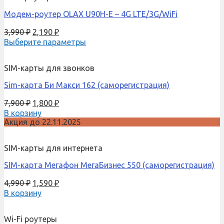
Модем-роутер OLAX U90H-E – 4G LTE/3G/WiFi
3,990
₽
2,190
₽
Выберите параметры
SIM-карты для звонков
Sim-карта Би Макси 162 (саморегистрация)
7,900
₽
1,800
₽
В корзину
Акция до 22.11.2025
SIM-карты для интернета
SIM-карта Мегафон МегаБизнес 550 (саморегистрация)
4,990
₽
1,590
₽
В корзину
Wi-Fi роутеры