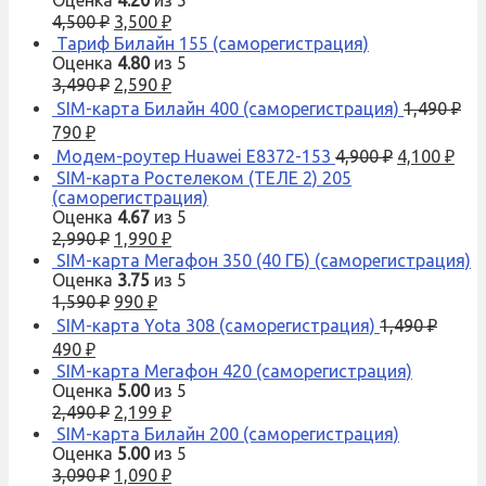
Оценка
4.20
из 5
4,500
₽
3,500
₽
Тариф Билайн 155 (саморегистрация)
Оценка
4.80
из 5
3,490
₽
2,590
₽
SIM-карта Билайн 400 (саморегистрация)
1,490
₽
790
₽
Модем-роутер Huawei E8372-153
4,900
₽
4,100
₽
SIM-карта Ростелеком (ТЕЛЕ 2) 205
(саморегистрация)
Оценка
4.67
из 5
2,990
₽
1,990
₽
SIM-карта Мегафон 350 (40 ГБ) (саморегистрация)
Оценка
3.75
из 5
1,590
₽
990
₽
SIM-карта Yota 308 (саморегистрация)
1,490
₽
490
₽
SIM-карта Мегафон 420 (саморегистрация)
Оценка
5.00
из 5
2,490
₽
2,199
₽
SIM-карта Билайн 200 (саморегистрация)
Оценка
5.00
из 5
3,090
₽
1,090
₽