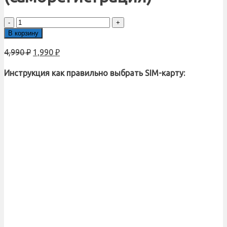
Количество
товара
В корзину
SIM-
карта
4,990
₽
1,990
₽
М-
Сеть
Инструкция как правильно выбрать SIM-карту:
1200
Белый
Статический
IP
(саморегистрация)