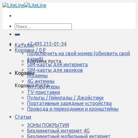
Skip
to
content
Искать:
+7 495 215-01-34
Каталог
Корзина /
0
₽
Подключить на свой номер (обновить свой
тариф)
Корзина пуста.
SIM-карты для интернета
SIM-карты для звонков
Корзина
Модемы
4G антенны
Корзина пуста.
Wi-Fi роутеры
TV-приставки
Пульты / Геймпады / Джойстики
Портативные зарядные устройства
Провода и переходники и кронштейны
Статьи
ЗОНЫ ПОКРЫТИЯ
Безлимитный интернет 4G
Безлимитный мобильный интернет