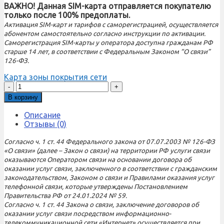
ВАЖНО! Данная SIM-карта отправляется покупателю
только после 100% предоплаты.
Активация SIM-карт и тарифов с саморегистрацией, осуществляется
абонентом самостоятельно согласно инструкции по активации.
Саморегистрация SIM-карты у оператора доступна гражданам РФ
старше 14 лет, в соответствии с Федеральным Законом “О связи”
126-ФЗ.
Карта зоны покрытия сети
Количество
товара
В корзину
SIM-
карта
Описание
М-
Отзывы (0)
Сеть
1200
Согласно ч. 1 ст. 44 Федерального закона от 07.07.2003 № 126-ФЗ
Белый
«О связи» (далее – Закон о связи) на территории РФ услуги связи
Статический
оказываются Оператором связи на основании договора об
IP
оказании услуг связи, заключенного в соответствии с гражданским
(саморегистрация)
законодательством, Законом о связи и Правилами оказания услуг
телефонной связи, которые утверждены Постановлением
Правительства РФ от 24.01.2024 № 59.
Согласно ч. 1 ст. 44 Закона о связи, заключение договоров об
оказании услуг связи посредством информационно-
телекоммуникационной сети «Интернет» осуществляется при