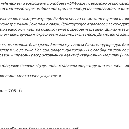
и «Интернет» необходимо приобрести SIM-карту с возможностью самор
остоятельно через мобильное приложение, устанавливаемое по иници
лючения с саморегистрацией обеспечивает возможность реализации 
едусмотренными Законом о связи. Действующее отраслевое законодат
еализацию комплектов подключения с саморегистрацией. Для актива
енном действующим отраслевым законодательством. До момента заключ
О связи», которые были разработаны с участием Роскомнадзора для бо
спортные данные. Номера, владельцы которых не сообщили свои дос
равок – «пресечь распространение идентификационных модулей (SIM-к
остоверные сведения будут предоставлены оператору или его предста
иостановит оказание услуг связи.
н – 205 гб