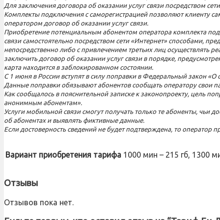
Для заключения договора об оказании услуг связи посредством сет
Комплекты подключения с саморегистрацией позволяют клиенту сам
оператором договор об оказании услуг связи.
Приобретение потенциальным абонентом оператора комплекта подк
связи самостоятельно посредством сети «Интернет» способами, пр
непосредственно либо с привлечением третьих лиц осуществлять р
заключить договор об оказании услуг связи в порядке, предусмотр
карта находится в заблокированном состоянии.
С 1 июня в России вступят в силу поправки в Федеральный закон «
Данные поправки обязывают абонентов сообщать оператору свои па
Как сообщалось в пояснительной записке к законопроекту, цель поп
анонимным абонентам».
Услуги мобильной связи смогут получать только те абоненты, чьи д
об абонентах и выявлять фиктивные данные.
Если достоверность сведений не будет подтверждена, то оператор пр
Вариант приобретения тарифа
1000 мин – 215 гб, 1300 ми
Отзывы
Отзывов пока нет.