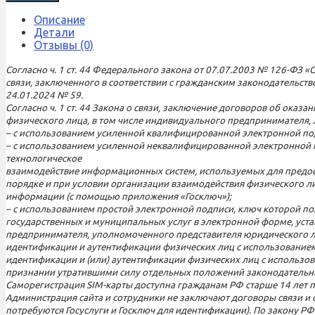
Тариф
Би
Описание
Дружба
Детали
400
Отзывы (0)
(саморегистрация)
Согласно ч. 1 ст. 44 Федерального закона от 07.07.2003 № 126-ФЗ «
связи, заключенного в соответствии с гражданским законодательст
24.01.2024 № 59.
Согласно ч. 1 ст. 44 Закона о связи, заключение договоров об ок
физического лица, в том числе индивидуального предпринимателя,
– с использованием усиленной квалифицированной электронной по
– с использованием усиленной неквалифицированной электронной п
технологическое
взаимодействие информационных систем, используемых для предос
порядке и при условии организации взаимодействия физического л
информации (с помощью приложения «Госключ»);
– с использованием простой электронной подписи, ключ которой по
государственных и муниципальных услуг в электронной форме, уст
предпринимателя, уполномоченного представителя юридического л
идентификации и аутентификации физических лиц с использованием
идентификации и (или) аутентификации физических лиц с использо
признании утратившими силу отдельных положений законодательны
Саморегистрация SIM-карты доступна гражданам РФ старше 14 лет при
Администрация сайта и сотрудники не заключают договоры связи и 
потребуются Госуслуги и Госключ для идентификации). По закону РФ 