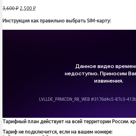
Тариф
Би
3,600
₽
2,500
₽
Дружба
400
Инструкция как правильно выбрать SIM-карту:
(саморегистрация)
Тарифный план действует на всей территории России. к
Тариф не подключится, если на вашем номере: