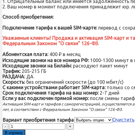
1. Отрицательный баланс или имеется задолженность п
2. Ваш номер в момент подключения принадлежит юр. л
Способ приобретения:
Подключение тарифа к вашей SIM-карте:
перевод с сохра
Уважаемые клиенты! Продажа и активация SIM-карт и тар
Федеральным Законом “О связи” 126-ФЗ.
Абонентская плата:
400 ₽ в месяц
Исходящие звонки на все номера РФ:
1000-1300 минут в
Исходящие звонки на Билайн:
расходуют пакет минут
Трафик:
205-215 ГБ
РАЗДАЧА:
ДА
.
Скорость:
без ограничений скорости (до 100 мбит/с)
С какими устройствами работает SIM-карта:
только со 
Срок подключения тарифа на ваш номер:
2-7 дней
Если у вас подключен прямой номер:
после смены тариф
Активация SIM-карт и тарифов с саморегистрацией, осуществляется
лет, в соответствии с Федеральным Законом “О связи” 126-ФЗ.
Очистить
Вариант приобретения тарифа
Количество
товара
В корзину