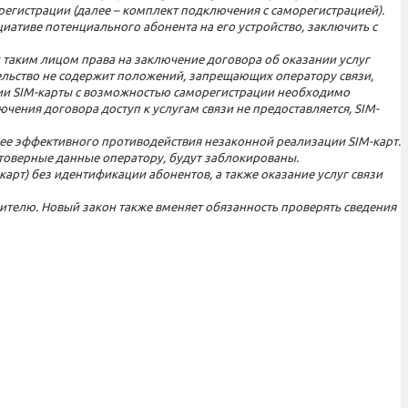
егистрации (далее – комплект подключения с саморегистрацией).
ативе потенциального абонента на его устройство, заключить с
таким лицом права на заключение договора об оказании услуг
ельство не содержит положений, запрещающих оператору связи,
ции SIM-карты с возможностью саморегистрации необходимо
ения договора доступ к услугам связи не предоставляется, SIM-
лее эффективного противодействия незаконной реализации SIM-карт.
товерные данные оператору, будут заблокированы.
арт) без идентификации абонентов, а также оказание услуг связи
вителю. Новый закон также вменяет обязанность проверять сведения