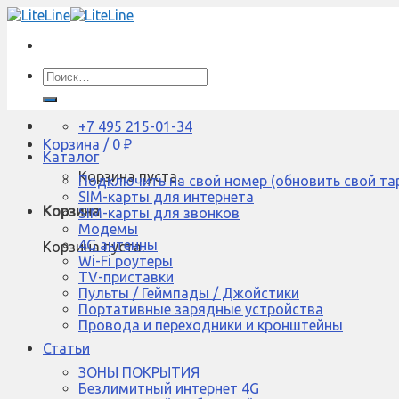
Skip
to
content
Искать:
+7 495 215-01-34
Корзина /
0
₽
Каталог
Корзина пуста.
Подключить на свой номер (обновить свой та
SIM-карты для интернета
Корзина
SIM-карты для звонков
Модемы
4G антенны
Корзина пуста.
Wi-Fi роутеры
TV-приставки
Пульты / Геймпады / Джойстики
Портативные зарядные устройства
Провода и переходники и кронштейны
Статьи
ЗОНЫ ПОКРЫТИЯ
Безлимитный интернет 4G