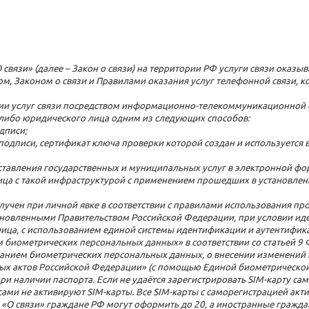
О связи» (далее – Закон о связи) на территории РФ услуги связи оказ
вом, Законом о связи и Правилами оказания услуг телефонной связи,
азании услуг связи посредством информационно-телекоммуникационной
 либо юридического лица одним из следующих способов:
дписи;
одписи, сертификат ключа проверки которой создан и используется
тавления государственных и муниципальных услуг в электронной фо
ица с такой инфраструктурой с применением прошедших в установлен
лучен при личной явке в соответствии с правилами использования п
ановленными Правительством Российской Федерации, при условии ид
ица, с использованием единой системы идентификации и аутентифик
 биометрических персональных данных» в соответствии со статьей 9
ванием биометрических персональных данных, о внесении изменений
х актов Российской Федерации» (с помощью Единой биометрической
 наличии паспорта. Если не удаётся зарегистрировать SIM-карту само
сами не активируют SIM-карты. Все SIM-карты с саморегистрацией ак
«О связи» граждане РФ могут оформить до 20, а иностранные граждане