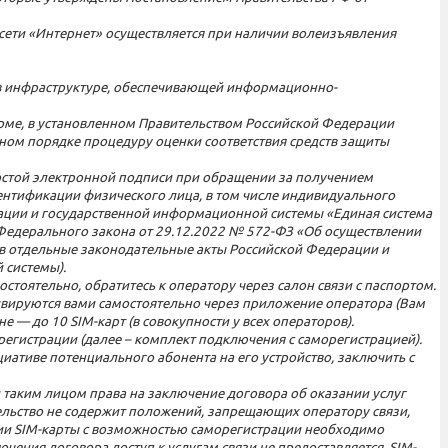
 сети «Интернет» осуществляется при наличии волеизъявления
 в инфраструктуре, обеспечивающей информационно-
рме, в установленном Правительством Российской Федерации
ном порядке процедуру оценки соответствия средств защиты
ростой электронной подписи при обращении за получением
ентификации физического лица, в том числе индивидуального
ации и государственной информационной системы «Единая система
 Федерального закона от 29.12.2022 № 572-ФЗ «Об осуществлении
 в отдельные законодательные акты Российской Федерации и
 системы).
стоятельно, обратитесь к оператору через салон связи с паспортом.
тивируются вами самостоятельно через приложение оператора (Вам
 — до 10 SIM-карт (в совокупности у всех операторов).
егистрации (далее – комплект подключения с саморегистрацией).
ативе потенциального абонента на его устройство, заключить с
таким лицом права на заключение договора об оказании услуг
ельство не содержит положений, запрещающих оператору связи,
ции SIM-карты с возможностью саморегистрации необходимо
ения договора доступ к услугам связи не предоставляется, SIM-