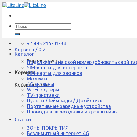
Skip
to
content
Искать:
+7 495 215-01-34
Корзина /
0
₽
Каталог
Корзина пуста.
Подключить на свой номер (обновить свой та
SIM-карты для интернета
Корзина
SIM-карты для звонков
Модемы
4G антенны
Корзина пуста.
Wi-Fi роутеры
TV-приставки
Пульты / Геймпады / Джойстики
Портативные зарядные устройства
Провода и переходники и кронштейны
Статьи
ЗОНЫ ПОКРЫТИЯ
Безлимитный интернет 4G