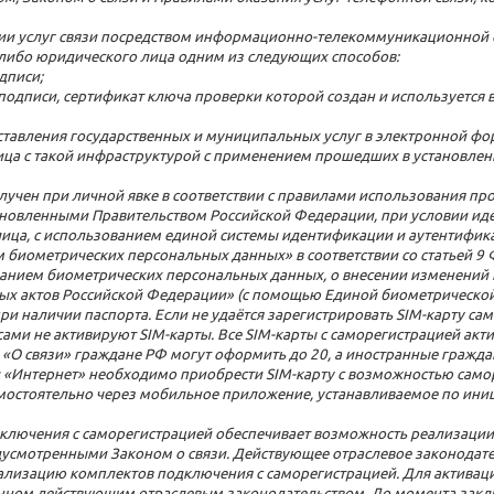
азании услуг связи посредством информационно-телекоммуникационной
 либо юридического лица одним из следующих способов:
дписи;
одписи, сертификат ключа проверки которой создан и используется
тавления государственных и муниципальных услуг в электронной фо
ица с такой инфраструктурой с применением прошедших в установлен
лучен при личной явке в соответствии с правилами использования п
ановленными Правительством Российской Федерации, при условии ид
ица, с использованием единой системы идентификации и аутентифик
 биометрических персональных данных» в соответствии со статьей 9
ванием биометрических персональных данных, о внесении изменений
х актов Российской Федерации» (с помощью Единой биометрической
 наличии паспорта. Если не удаётся зарегистрировать SIM-карту само
сами не активируют SIM-карты. Все SIM-карты с саморегистрацией ак
«О связи» граждане РФ могут оформить до 20, а иностранные граждане
и «Интернет» необходимо приобрести SIM-карту с возможностью самор
остоятельно через мобильное приложение, устанавливаемое по иници
лючения с саморегистрацией обеспечивает возможность реализации 
едусмотренными Законом о связи. Действующее отраслевое законодат
еализацию комплектов подключения с саморегистрацией. Для актива
енном действующим отраслевым законодательством. До момента заключ