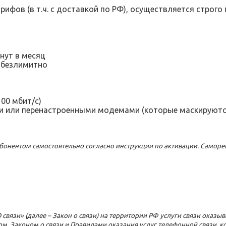
ифов (в т.ч. с доставкой по РФ), осуществляется строго 
нут в месяц
безлимитно
00 мбит/с)
 или перенастроенными модемами (которые маскируютс
 абонентом самостоятельно согласно инструкции по активации. Самор
О связи» (далее – Закон о связи) на территории РФ услуги связи оказ
вом, Законом о связи и Правилами оказания услуг телефонной связи,