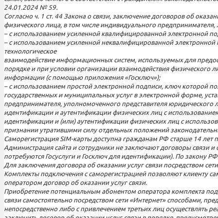
24.01.2024 № 59.
Согласно ч. 1 ст. 44 Закона о связи, заключение договоров об ок
физического лица, в том числе индивидуального предпринимателя,
– с использованием усиленной квалифицированной электронной по
– с использованием усиленной неквалифицированной электронной п
технологическое
взаимодействие информационных систем, используемых для предос
порядке и при условии организации взаимодействия физического л
информации (с помощью приложения «Госключ»);
– с использованием простой электронной подписи, ключ которой по
государственных и муниципальных услуг в электронной форме, уст
предпринимателя, уполномоченного представителя юридического л
идентификации и аутентификации физических лиц с использованием
идентификации и (или) аутентификации физических лиц с использо
признании утратившими силу отдельных положений законодательны
Саморегистрация SIM-карты доступна гражданам РФ старше 14 лет при
Администрация сайта и сотрудники не заключают договоры связи и 
потребуются Госуслуги и Госключ для идентификации). По закону РФ 
Для заключения договора об оказании услуг связи посредством сет
Комплекты подключения с саморегистрацией позволяют клиенту сам
оператором договор об оказании услуг связи.
Приобретение потенциальным абонентом оператора комплекта подк
связи самостоятельно посредством сети «Интернет» способами, пр
непосредственно либо с привлечением третьих лиц осуществлять р
заключить договор об оказании услуг связи в порядке, предусмотр