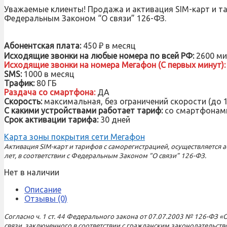
Уважаемые клиенты! Продажа и активация SIM-карт и тар
Федеральным Законом “О связи” 126-ФЗ.
Абонентская плата:
450 ₽ в месяц
Исходящие звонки на любые номера по всей РФ:
2600 ми
Исходящие звонки на номера Мегафон (С первых минут):
SMS:
1000 в месяц
Трафик:
80 ГБ
Раздача со смартфона:
ДА
Скорость:
максимальная, без ограничений скорости (до 1
С какими устройствами работает тариф:
со смартфонами
Срок активации тарифа:
30 дней
Карта зоны покрытия сети Мегафон
Активация SIM-карт и тарифов с саморегистрацией, осуществляется
лет, в соответствии с Федеральным Законом “О связи” 126-ФЗ.
Нет в наличии
Описание
Отзывы (0)
Согласно ч. 1 ст. 44 Федерального закона от 07.07.2003 № 126-ФЗ «
связи, заключенного в соответствии с гражданским законодательст