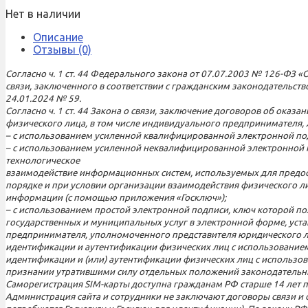
Нет в наличии
Описание
Отзывы (0)
Согласно ч. 1 ст. 44 Федерального закона от 07.07.2003 № 126-ФЗ «
связи, заключенного в соответствии с гражданским законодательст
24.01.2024 № 59.
Согласно ч. 1 ст. 44 Закона о связи, заключение договоров об ок
физического лица, в том числе индивидуального предпринимателя,
– с использованием усиленной квалифицированной электронной по
– с использованием усиленной неквалифицированной электронной п
технологическое
взаимодействие информационных систем, используемых для предос
порядке и при условии организации взаимодействия физического л
информации (с помощью приложения «Госключ»);
– с использованием простой электронной подписи, ключ которой по
государственных и муниципальных услуг в электронной форме, уст
предпринимателя, уполномоченного представителя юридического л
идентификации и аутентификации физических лиц с использованием
идентификации и (или) аутентификации физических лиц с использо
признании утратившими силу отдельных положений законодательны
Саморегистрация SIM-карты доступна гражданам РФ старше 14 лет при
Администрация сайта и сотрудники не заключают договоры связи и 