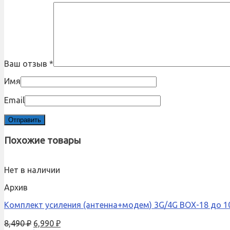
Ваш отзыв
*
Имя
Email
Похожие товары
Нет в наличии
Архив
Комплект усиления (антенна+модем) 3G/4G BOX-18 до 1
8,490
₽
6,990
₽