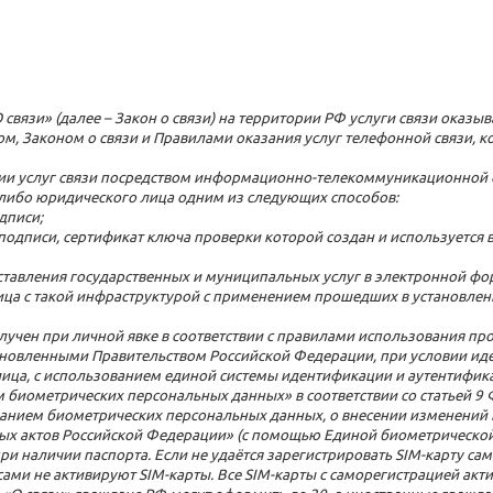
О связи» (далее – Закон о связи) на территории РФ услуги связи оказ
вом, Законом о связи и Правилами оказания услуг телефонной связи,
азании услуг связи посредством информационно-телекоммуникационной
 либо юридического лица одним из следующих способов:
дписи;
одписи, сертификат ключа проверки которой создан и используется
тавления государственных и муниципальных услуг в электронной фо
ица с такой инфраструктурой с применением прошедших в установлен
лучен при личной явке в соответствии с правилами использования п
ановленными Правительством Российской Федерации, при условии ид
ица, с использованием единой системы идентификации и аутентифик
 биометрических персональных данных» в соответствии со статьей 9
ванием биометрических персональных данных, о внесении изменений
х актов Российской Федерации» (с помощью Единой биометрической
 наличии паспорта. Если не удаётся зарегистрировать SIM-карту само
сами не активируют SIM-карты. Все SIM-карты с саморегистрацией ак