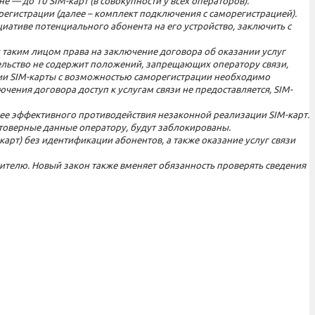
 — до 10 SIM-карт (в совокупности у всех операторов).
егистрации (далее – комплект подключения с саморегистрацией).
ативе потенциального абонента на его устройство, заключить с
таким лицом права на заключение договора об оказании услуг
ельство не содержит положений, запрещающих оператору связи,
ции SIM-карты с возможностью саморегистрации необходимо
ения договора доступ к услугам связи не предоставляется, SIM-
лее эффективного противодействия незаконной реализации SIM-карт.
товерные данные оператору, будут заблокированы.
арт) без идентификации абонентов, а также оказание услуг связи
вителю. Новый закон также вменяет обязанность проверять сведения