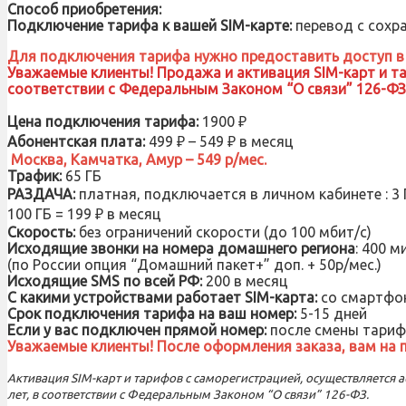
Способ приобретения:
Подключение тарифа к вашей SIM-карте:
перевод с сохра
Для подключения тарифа нужно предоставить доступ в 
Уважаемые клиенты! Продажа и активация SIM-карт и тар
соответствии с Федеральным Законом “О связи” 126-ФЗ
Цена подключения тарифа:
1900 ₽
Абонентская плата:
499 ₽ – 549 ₽ в месяц
Москва, Камчатка, Амур – 549 р/мес.
Трафик:
65 ГБ
РАЗДАЧА:
платная, подключается в личном кабинете : 3 Г
100 ГБ = 199 ₽ в месяц
Скорость:
без ограничений скорости (до 100 мбит/с)
Исходящие звонки на номера домашнего региона
: 400 м
(по России опция “Домашний пакет+” доп. + 50р/мес.)
Исходящие SMS по всей РФ:
200 в месяц
С какими устройствами работает SIM-карта:
со смартфон
Срок подключения тарифа на ваш номер:
5-15 дней
Если у вас подключен прямой номер:
после смены тариф
Уважаемые клиенты! После оформления заказа, вам на п
Активация SIM-карт и тарифов с саморегистрацией, осуществляется
лет, в соответствии с Федеральным Законом “О связи” 126-ФЗ.