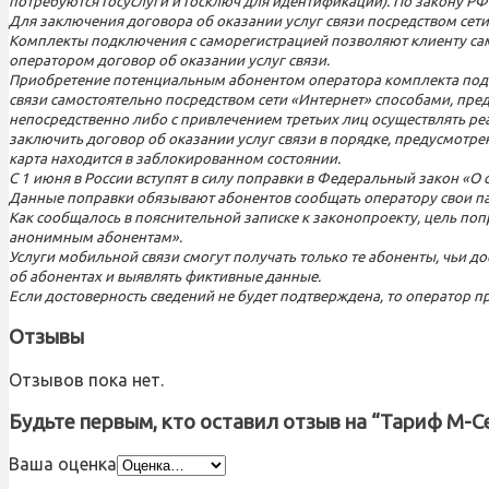
потребуются Госуслуги и Госключ для идентификации). По закону РФ 
Для заключения договора об оказании услуг связи посредством сет
Комплекты подключения с саморегистрацией позволяют клиенту сам
оператором договор об оказании услуг связи.
Приобретение потенциальным абонентом оператора комплекта подк
связи самостоятельно посредством сети «Интернет» способами, пр
непосредственно либо с привлечением третьих лиц осуществлять р
заключить договор об оказании услуг связи в порядке, предусмотр
карта находится в заблокированном состоянии.
С 1 июня в России вступят в силу поправки в Федеральный закон «
Данные поправки обязывают абонентов сообщать оператору свои па
Как сообщалось в пояснительной записке к законопроекту, цель поп
анонимным абонентам».
Услуги мобильной связи смогут получать только те абоненты, чьи д
об абонентах и выявлять фиктивные данные.
Если достоверность сведений не будет подтверждена, то оператор пр
Отзывы
Отзывов пока нет.
Будьте первым, кто оставил отзыв на “Тариф М-С
Ваша оценка