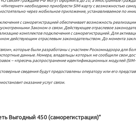
«О связи» граждане РФ могут оформить до 20, а иностранные граждане
и «Интернет» необходимо приобрести SIM-карту с возможностью самор
остоятельно через мобильное приложение, устанавливаемое по иници
лючения с саморегистрацией обеспечивает возможность реализации 
едусмотренными Законом о связи. Действующее отраслевое законодат
еализацию комплектов подключения с саморегистрацией. Для актива
енном действующим отраслевым законодательством. До момента заключ
О связи», которые были разработаны с участием Роскомнадзора для бо
спортные данные. Номера, владельцы которых не сообщили свои дос
равок – «пресечь распространение идентификационных модулей (SIM-к
остоверные сведения будут предоставлены оператору или его предста
иостановит оказание услуг связи.
еть Выгодный 450 (саморегистрация)”