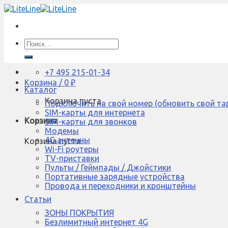
Skip
to
content
Искать:
+7 495 215-01-34
Корзина /
0
₽
Каталог
Корзина пуста.
Подключить на свой номер (обновить свой та
SIM-карты для интернета
Корзина
SIM-карты для звонков
Модемы
4G антенны
Корзина пуста.
Wi-Fi роутеры
TV-приставки
Пульты / Геймпады / Джойстики
Портативные зарядные устройства
Провода и переходники и кронштейны
Статьи
ЗОНЫ ПОКРЫТИЯ
Безлимитный интернет 4G